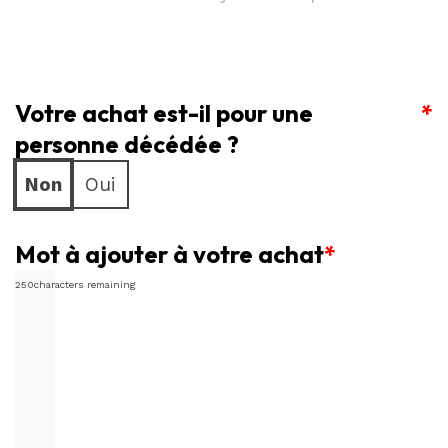
floral
pour
urne
Votre achat est-il pour une
en
*
fleurs
personne décédée ?
blanches
Non
Oui
et
rouges
Mot à ajouter à votre achat
*
250
characters remaining