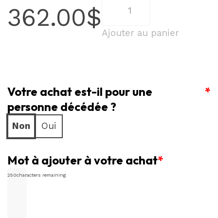
quantité
362.00
$
de
Arrangement
Ajouter au panier
floral
pour
urne
Votre achat est-il pour une
en
*
fleurs
personne décédée ?
rouges
Non
Oui
et
fuchsia
Mot à ajouter à votre achat
*
250
characters remaining