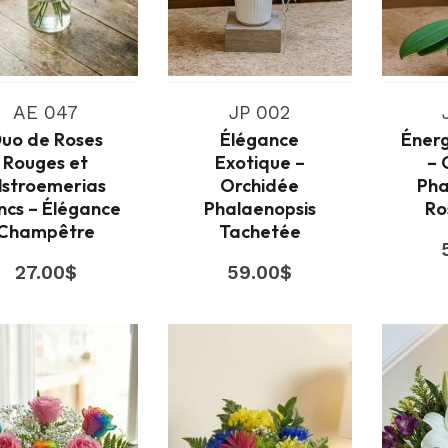
AE 047
JP 002
uo de Roses
Élégance
Énerg
Rouges et
Exotique –
– 
lstroemerias
Orchidée
Pha
ncs – Élégance
Phalaenopsis
Ro
Champêtre
Tachetée
27.00
$
59.00
$