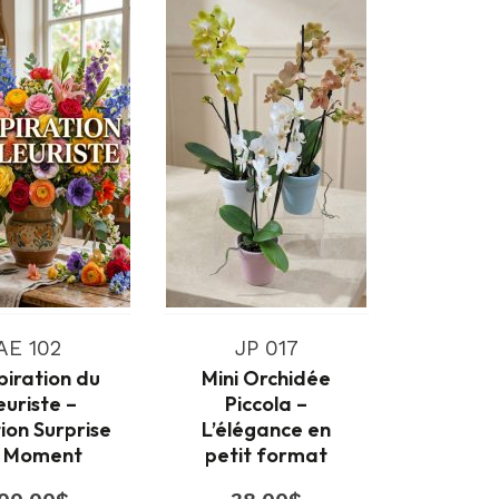
AE 102
JP 017
spiration du
Mini Orchidée
euriste –
Piccola –
ion Surprise
L’élégance en
 Moment
petit format