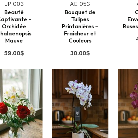
JP 003
AE 053
Beauté
Bouquet de
aptivante –
Tulipes
Env
Orchidée
Printanières –
Roses
halaenopsis
Fraîcheur et
Mauve
Couleurs
59.00
$
30.00
$