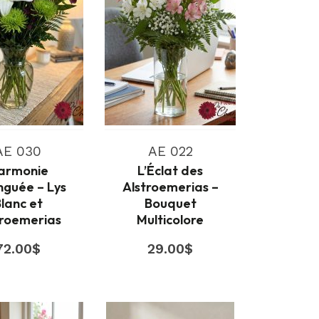
AE 030
AE 022
armonie
L’Éclat des
inguée – Lys
Alstroemerias –
lanc et
Bouquet
troemerias
Multicolore
72.00
$
29.00
$