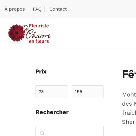
À propos
FAQ
Contact
Fê
Prix
Mont
des 
Rechercher
fraîc
Sher
Search