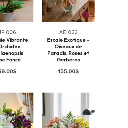
JP 006
AE 033
ie Vibrante
Escale Exotique –
Orchidée
Oiseaux de
laenopsis
Paradis, Roses et
se Foncé
Gerberas
59.00
$
155.00
$