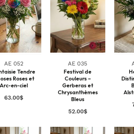
AE 052
AE 035
ntaisie Tendre
Festival de
H
Roses Roses et
Couleurs –
Dist
Arc-en-ciel
Gerberas et
B
Chrysanthèmes
Als
63.00
$
Bleus
52.00
$