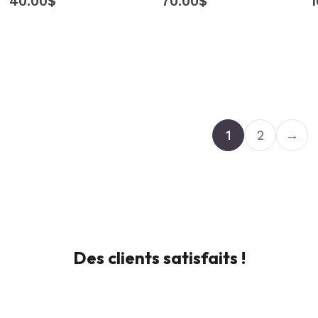
40.00
$
70.00
$
1
1
2
→
Des clients satisfaits !