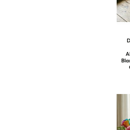
D
A
Bla