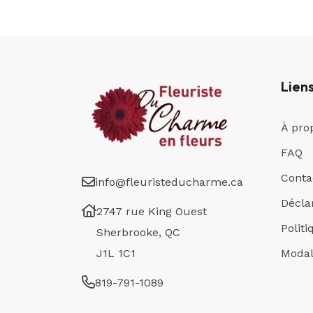
Lien
À pro
FAQ
Conta
info@fleuristeducharme.ca
Déclar
2747 rue King Ouest
Polit
Sherbrooke, QC
J1L 1C1
Modal
819-791-1089