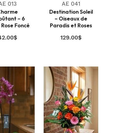
AE 013
AE 041
Charme
Destination Soleil
oûtant – 6
– Oiseaux de
 Rose Foncé
Paradis et Roses
42.00
$
129.00
$