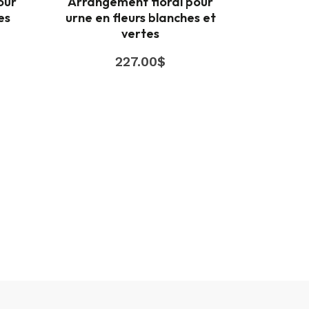
our
Arrangement floral pour
es
urne en fleurs blanches et
vertes
227.00
$