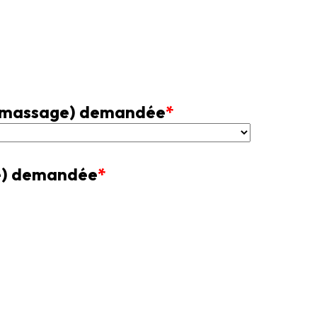
 ramassage) demandée
*
ge) demandée
*