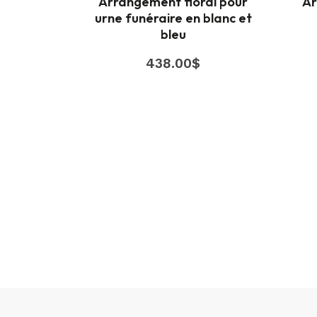
Arrangement floral pour
Ar
urne funéraire en blanc et
bleu
438.00
$