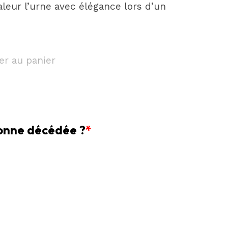
valeur l’urne avec élégance lors d’un
er au panier
sonne décédée ?
*