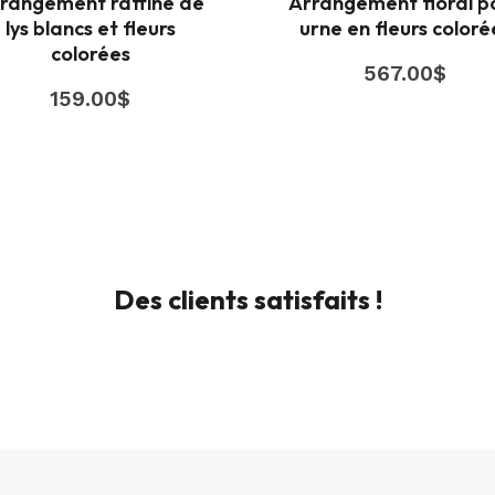
rangement raffiné de
Arrangement floral p
lys blancs et fleurs
urne en fleurs coloré
colorées
567.00
$
159.00
$
Des clients satisfaits !