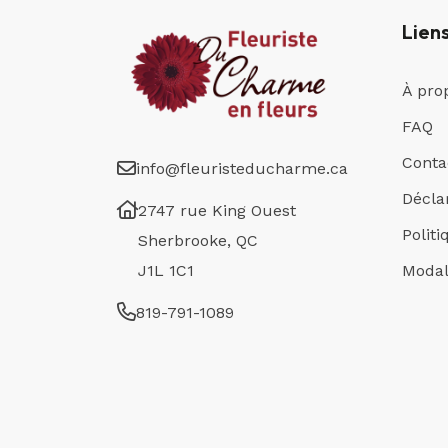
Lien
À pro
FAQ
Conta
info@fleuristeducharme.ca
Déclar
2747 rue King Ouest
Polit
Sherbrooke, QC
J1L 1C1
Modal
819-791-1089