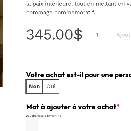
la paix intérieure, tout en mettant en 
hommage commémoratif.
345.00
$
quantité
Ajout
de
Arrangement
floral
pour
Votre achat est-il pour une per
urne
en
Non
Oui
fleurs
orange,
Mot à ajouter à votre achat
*
jaunes
250
characters remaining
et
bleues,