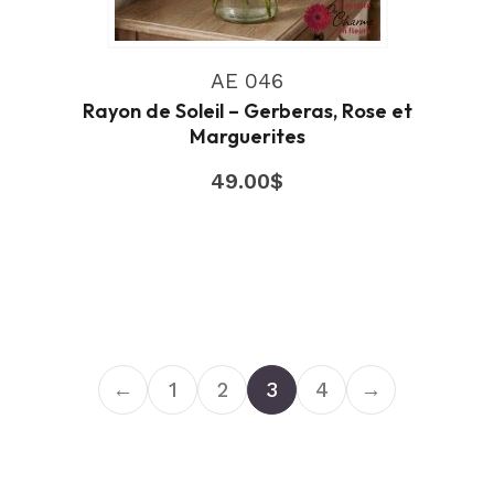
AE 046
Rayon de Soleil – Gerberas, Rose et
Marguerites
49.00
$
←
1
2
3
4
→