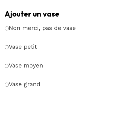
ciel
Ajouter un vase
Non merci, pas de vase
Vase petit
Vase moyen
Vase grand