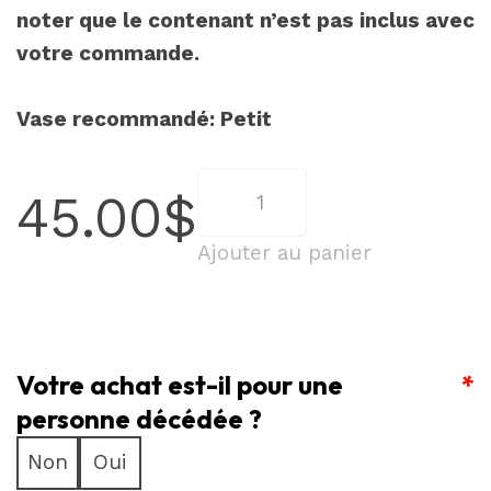
noter que le contenant n’est pas inclus avec
votre commande.
Vase recommandé: Petit
quantité
45.00
$
de
Petit
Ajouter au panier
Bonheur
Multicolore
–
Votre achat est-il pour une
3
*
Roses
personne décédée ?
Arc-
Non
Oui
en-