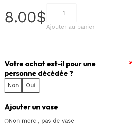
quantité
8.00
$
de
Pureté
Ajouter au panier
et
Élégance
–
Votre achat est-il pour une
Rose
*
Blanche
personne décédée ?
Solo
Non
Oui
Ajouter un vase
Non merci, pas de vase