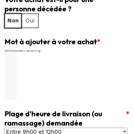
fleurs
personne décédée ?
bleues
Non
Oui
et
blanches
Mot à ajouter à votre achat
*
250
characters remaining
Plage d'heure de livraison (ou
*
ramassage) demandée