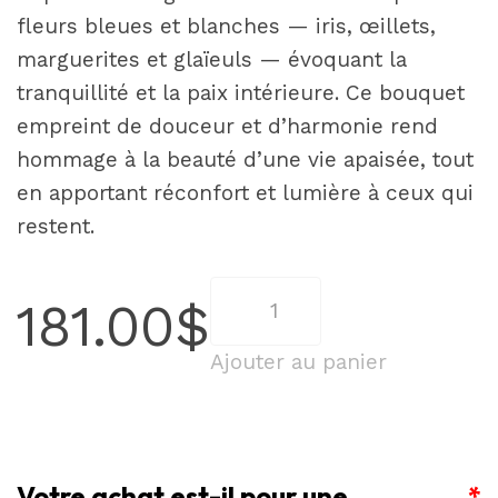
fleurs bleues et blanches — iris, œillets,
marguerites et glaïeuls — évoquant la
tranquillité et la paix intérieure. Ce bouquet
empreint de douceur et d’harmonie rend
hommage à la beauté d’une vie apaisée, tout
en apportant réconfort et lumière à ceux qui
restent.
quantité
181.00
$
de
Superbe
Ajouter au panier
arrangement
funéraire
composé
Votre achat est-il pour une
de
*