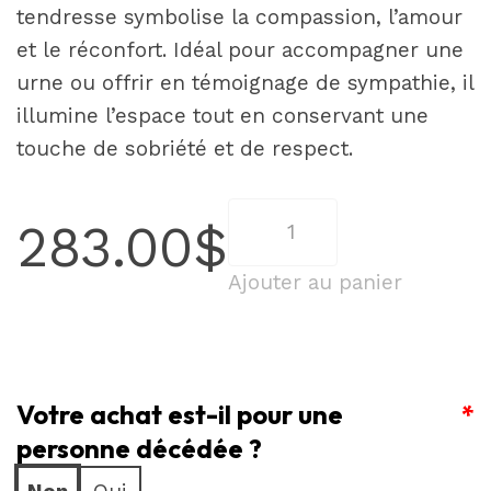
tendresse symbolise la compassion, l’amour
et le réconfort. Idéal pour accompagner une
urne ou offrir en témoignage de sympathie, il
illumine l’espace tout en conservant une
touche de sobriété et de respect.
quantité
283.00
$
de
Composition
Ajouter au panier
florale
raffinée
Votre achat est-il pour une
*
personne décédée ?