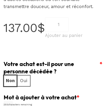
transmettre douceur, amour et réconfort.
quantité
137.00
$
de
Rose
Ajouter au panier
Sérénité
Votre achat est-il pour une
*
personne décédée ?
Non
Oui
Mot à ajouter à votre achat
*
250
characters remaining