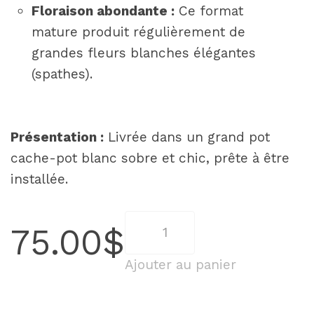
Floraison abondante :
Ce format
mature produit régulièrement de
grandes fleurs blanches élégantes
(spathes).
Présentation :
Livrée dans un grand pot
cache-pot blanc sobre et chic, prête à être
installée.
quantité
75.00
$
de
Lys
Ajouter au panier
de
paix