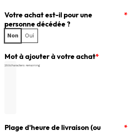
15
Votre achat est-il pour une
cm
*
(6
personne décédée ?
po.)
Non
Oui
Mot à ajouter à votre achat
*
250
characters remaining
Plage d'heure de livraison (ou
*