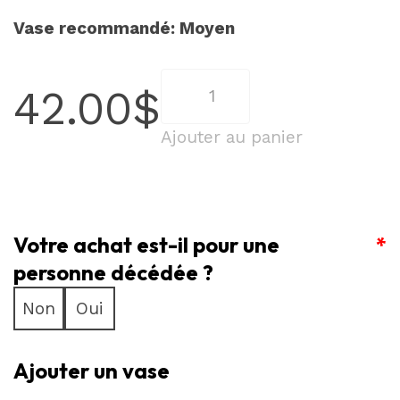
Vase recommandé: Moyen
quantité
42.00
$
de
L'Harmonie
Ajouter au panier
Lumineuse
–
6
Votre achat est-il pour une
Roses
*
Jaunes
personne décédée ?
et
Non
Oui
Blanches
Ajouter un vase