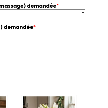
 ramassage) demandée
*
ge) demandée
*