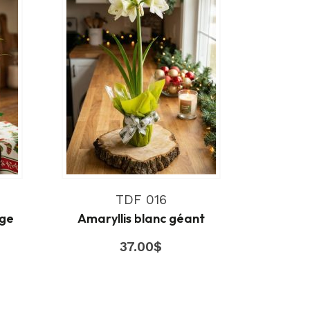
TDF 016
uge
Amaryllis blanc géant
37.00
$