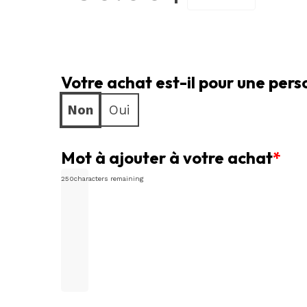
Bouquet
de
Fleurs
Votre achat est-il pour une per
Haut
de
Non
Oui
Gamme
Mot à ajouter à votre achat
*
250
characters remaining