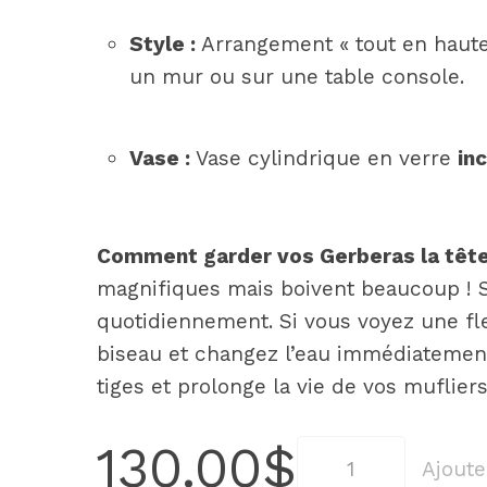
Style :
Arrangement « tout en hauteu
un mur ou sur une table console.
Vase :
Vase cylindrique en verre
inc
Comment garder vos Gerberas la tête
magnifiques mais boivent beaucoup ! Su
quotidiennement. Si vous voyez une fle
biseau et changez l’eau immédiatement 
tiges et prolonge la vie de vos mufliers
130.00
$
quantité
Ajoute
de