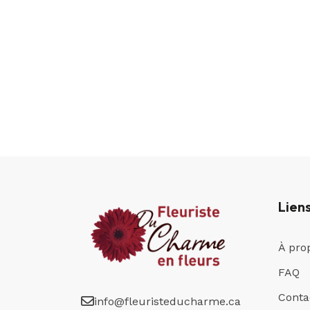
38.00$.
15.00$.
Lien
À pro
FAQ
Conta
info@fleuristeducharme.ca