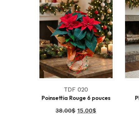
TDF 020
Poinsettia Rouge 6 pouces
P
Le
Le
38.00
$
15.00
$
prix
prix
initial
actuel
était :
est :