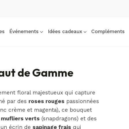
es
Événements
Idées cadeaux
Compléments
Haut de Gamme
gement floral majestueux qui capture
iné par des
roses rouges
passionnées
lanc crème et magenta), ce bouquet
s
mufliers verts
(snapdragons) et des
s un écrin de
sapinage frais
qui