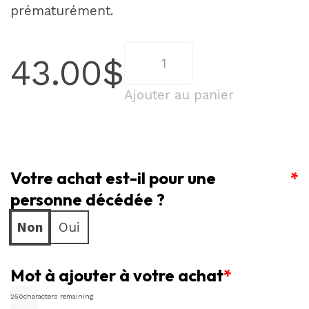
prématurément.
quantité
43.00
$
de
Bouquet
Ajouter au panier
Hivernal
Mixte
Votre achat est-il pour une
*
personne décédée ?
Non
Oui
Mot à ajouter à votre achat
*
250
characters remaining