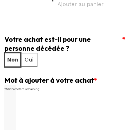
Sublime
Ajouter au panier
dessus
de
cercueil
Votre achat est-il pour une
blanc
*
et
personne décédée ?
vert
Non
Oui
Mot à ajouter à votre achat
*
250
characters remaining