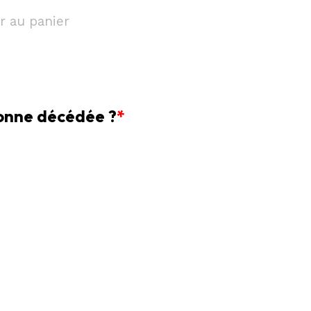
r au panier
sonne décédée ?
*