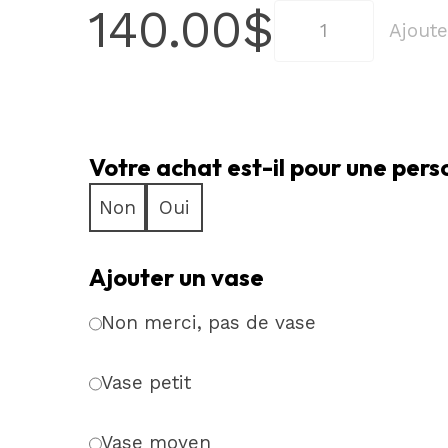
140.00
$
quantité
Ajoute
de
L'Abondance
Rustique
–
Votre achat est-il pour une per
Bouquet
Mixte
Non
Oui
et
Chardon
Ajouter un vase
Bleu
Non merci, pas de vase
Vase petit
Vase moyen