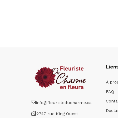
Lien
À pro
FAQ
Conta
info@fleuristeducharme.ca
Déclar
2747 rue King Ouest