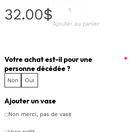
quantité
32.00
$
de
Élégance
Ajouter au panier
Contrastée
–
Roses
Votre achat est-il pour une
Rouges
*
et
personne décédée ?
Alstroemerias
Non
Oui
Ajouter un vase
Non merci, pas de vase
Vase petit