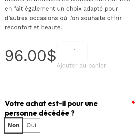
en fait également un choix adapté pour
d’autres occasions où l’on souhaite offrir
réconfort et beauté.
quantité
96.00
$
de
Éclat
Ajouter au panier
de
Tendresse
Votre achat est-il pour une
*
personne décédée ?
Non
Oui