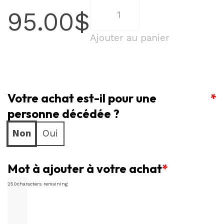
quantité
95.00
$
de
Douzaine
Ajouter au panier
de
roses
en
Votre achat est-il pour une
Bouquetto
*
personne décédée ?
Non
Oui
Mot à ajouter à votre achat
*
250
characters remaining