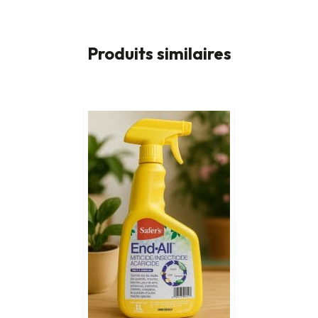
pour
feuilles
Produits similaires