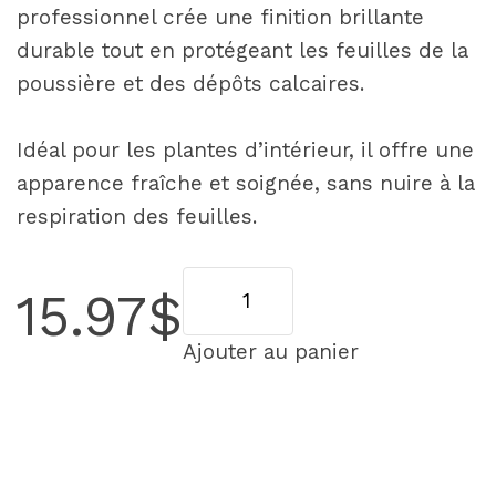
professionnel crée une finition brillante
durable tout en protégeant les feuilles de la
poussière et des dépôts calcaires.
Idéal pour les plantes d’intérieur, il offre une
apparence fraîche et soignée, sans nuire à la
respiration des feuilles.
quantité
15.97
$
de
Chrysal
Ajouter au panier
Leaf
Shine
–
Éclat