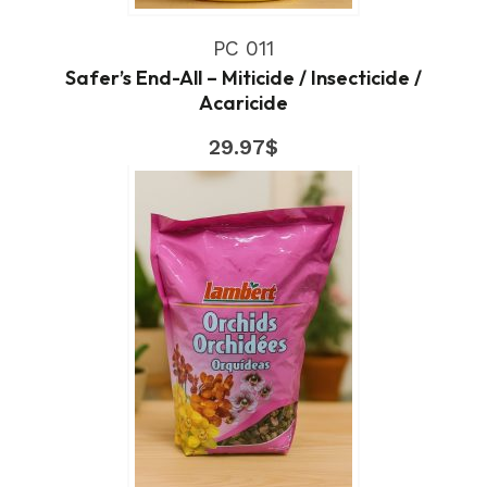
PC 011
Safer’s End-All – Miticide / Insecticide /
Acaricide
29.97
$