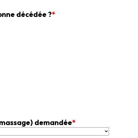
sonne décédée ?
*
 ramassage) demandée
*