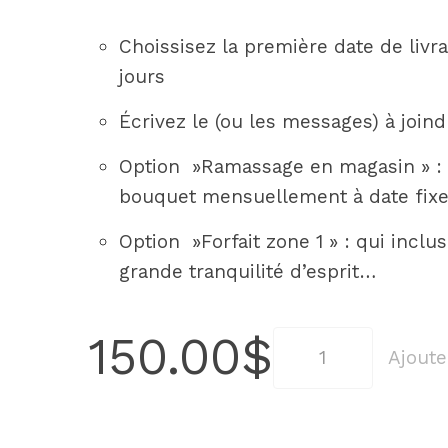
Choissisez la première date de livra
jours
Écrivez le (ou les messages) à join
Option »Ramassage en magasin » : 
bouquet mensuellement à date fixe
Option »Forfait zone 1 » : qui inclu
grande tranquilité d’esprit…
150.00
$
quantité
Ajoute
de
Abonnement
mensuel