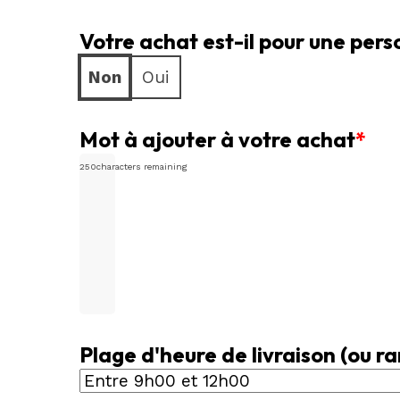
6
Votre achat est-il pour une per
mois
(bouquet
Non
Oui
de
30$)
Mot à ajouter à votre achat
*
250
characters remaining
Plage d'heure de livraison (ou