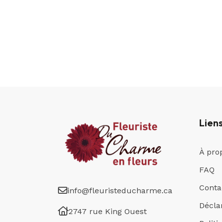
Lien
À pro
FAQ
Conta
info@fleuristeducharme.ca
Déclar
2747 rue King Ouest