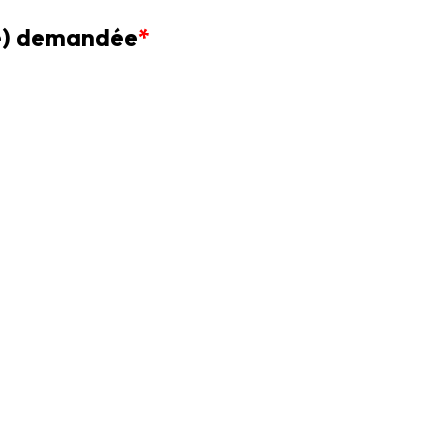
ge) demandée
*